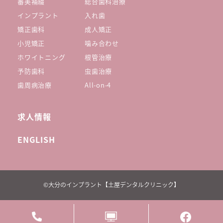
審美補綴
総合歯科治療
インプラント
入れ歯
矯正歯科
成人矯正
小児矯正
噛み合わせ
ホワイトニング
根管治療
予防歯科
虫歯治療
歯周病治療
All-on-4
求人情報
ENGLISH
©︎大分のインプラント【土屋デンタルクリニック】