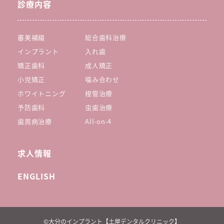
診療内容
審美補綴
総合歯科治療
インプラント
入れ歯
矯正歯科
成人矯正
小児矯正
噛み合わせ
ホワイトニング
根管治療
予防歯科
虫歯治療
歯周病治療
All-on-4
求人情報
ENGLISH
©︎大分のインプラント【土屋デンタルクリニック】